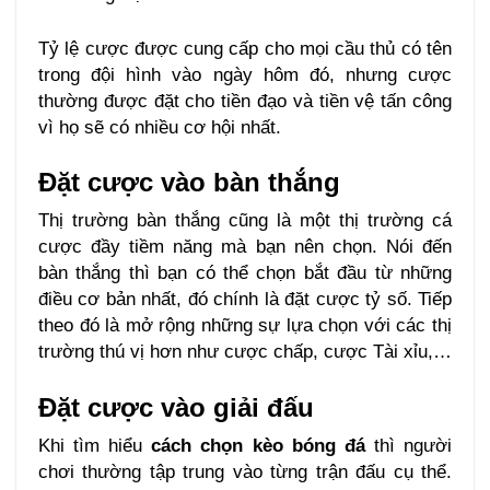
Tỷ lệ cược được cung cấp cho mọi cầu thủ có tên
trong đội hình vào ngày hôm đó, nhưng cược
thường được đặt cho tiền đạo và tiền vệ tấn công
vì họ sẽ có nhiều cơ hội nhất.
Đặt cược vào bàn thắng
Thị trường bàn thắng cũng là một thị trường cá
cược đầy tiềm năng mà bạn nên chọn. Nói đến
bàn thắng thì bạn có thể chọn bắt đầu từ những
điều cơ bản nhất, đó chính là đặt cược tỷ số. Tiếp
theo đó là mở rộng những sự lựa chọn với các thị
trường thú vị hơn như cược chấp, cược Tài xỉu,…
Đặt cược vào giải đấu
Khi tìm hiểu
cách chọn kèo bóng đá
thì người
chơi thường tập trung vào từng trận đấu cụ thể.