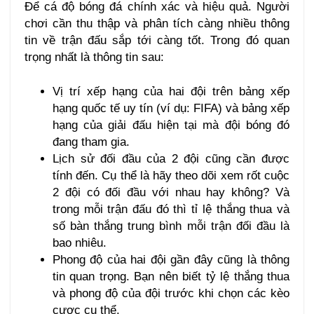
Để cá độ bóng đá chính xác và hiệu quả. Người
chơi cần thu thập và phân tích càng nhiều thông
tin về trận đấu sắp tới càng tốt. Trong đó quan
trọng nhất là thông tin sau:
Vị trí xếp hạng của hai đội trên bảng xếp
hạng quốc tế uy tín (ví dụ: FIFA) và bảng xếp
hạng của giải đấu hiện tại mà đội bóng đó
đang tham gia.
Lịch sử đối đầu của 2 đội cũng cần được
tính đến. Cụ thể là hãy theo dõi xem rốt cuộc
2 đội có đối đầu với nhau hay không? Và
trong mỗi trận đấu đó thì tỉ lệ thắng thua và
số bàn thắng trung bình mỗi trận đối đầu là
bao nhiêu.
Phong độ của hai đội gần đây cũng là thông
tin quan trọng. Bạn nên biết tỷ lệ thắng thua
và phong độ của đội trước khi chọn các kèo
cược cụ thể.