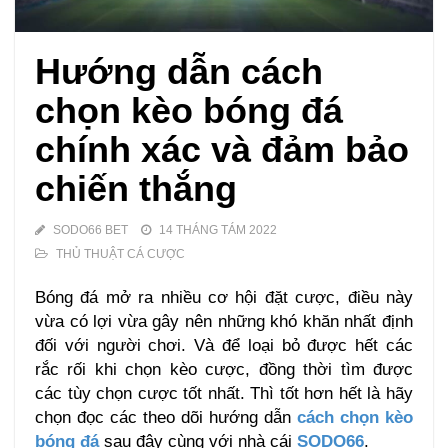
Hướng dẫn cách
chọn kèo bóng đá
chính xác và đảm bảo
chiến thắng
SODO66 BET
14 THÁNG TÁM 2022
THỦ THUẬT CÁ CƯỢC
Bóng đá mở ra nhiều cơ hội đặt cược, điều này
vừa có lợi vừa gây nên những khó khăn nhất định
đối với người chơi. Và để loại bỏ được hết các
rắc rối khi chọn kèo cược, đồng thời tìm được
các tùy chọn cược tốt nhất. Thì tốt hơn hết là hãy
chọn đọc các theo dõi hướng dẫn
cách chọn kèo
bóng đá
sau đây cùng với nhà cái
SODO66
.