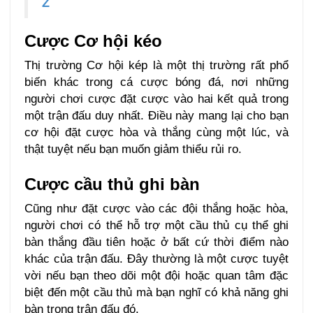
Z
Cược Cơ hội kéo
Thị trường Cơ hội kép là một thị trường rất phổ
biến khác trong cá cược bóng đá, nơi những
người chơi cược đặt cược vào hai kết quả trong
một trận đấu duy nhất. Điều này mang lại cho bạn
cơ hội đặt cược hòa và thắng cùng một lúc, và
thật tuyệt nếu bạn muốn giảm thiểu rủi ro.
Cược cầu thủ ghi bàn
Cũng như đặt cược vào các đội thắng hoặc hòa,
người chơi có thể hỗ trợ một cầu thủ cụ thể ghi
bàn thắng đầu tiên hoặc ở bất cứ thời điểm nào
khác của trận đấu. Đây thường là một cược tuyệt
vời nếu bạn theo dõi một đội hoặc quan tâm đặc
biệt đến một cầu thủ mà bạn nghĩ có khả năng ghi
bàn trong trận đấu đó.