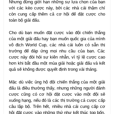
Nhưng đừng giới hạn những sự lựa chọn của bạn
với các kèo cược này, bởi các nhà cái thậm chí
còn cung cấp thêm cả cơ hội để đặt cược cho
toàn bộ giải đấu.
Cho dù bạn muốn đặt cược vào đội chiến thắng
của một giải đấu hay bạn muốn quốc gia của mình
vô địch World Cup, các nhà cái luôn có sẵn thị
trường để đáp ứng mọi nhu cầu của bạn. Các
cược này đòi hỏi sự kiên nhẫn, vì tỷ lệ cược cao
hơn khi bắt đầu một mùa giải hoặc giải đấu và kết
quả sẽ không được quyết định trong vài tháng.
Mặc dù việc ủng hộ đội chiến thắng của một giải
đấu là điều thường thấy, nhưng những người đánh
cược cũng có cơ hội đặt cược vào một đội sẽ
xuống hạng, nếu đó là các thị trường cá cược cấp
câu lập bộ. Trên hết, nhiều nhà cái cung cấp cơ
hội đặt cược vào những thứ như kết thúc top bốn,