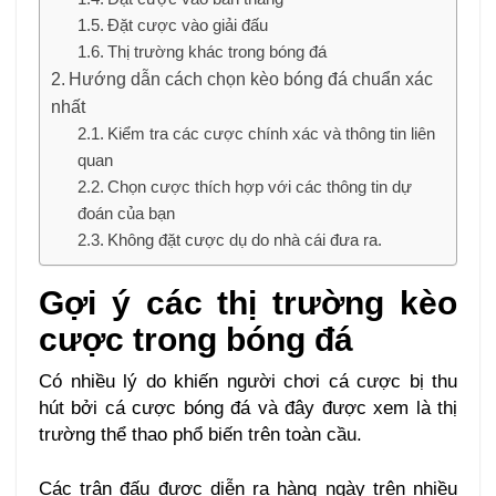
Đặt cược vào giải đấu
Thị trường khác trong bóng đá
Hướng dẫn cách chọn kèo bóng đá chuẩn xác
nhất
Kiểm tra các cược chính xác và thông tin liên
quan
Chọn cược thích hợp với các thông tin dự
đoán của bạn
Không đặt cược dụ do nhà cái đưa ra.
Gợi ý các thị trường kèo
cược trong bóng đá
Có nhiều lý do khiến người chơi cá cược bị thu
hút bởi cá cược bóng đá và đây được xem là thị
trường thể thao phổ biến trên toàn cầu.
Các trận đấu được diễn ra hàng ngày trên nhiều