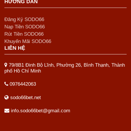
HƯỚNG DẪN
Đăng Ký SODO66
Nạp Tiền SODO66
Rút Tiền SODO66
Khuyến Mãi SODO66
LIÊN HỆ
79/8B1 Đinh Bộ Lĩnh, Phường 26, Bình Thạnh, Thành
phố Hồ Chí Minh
0976442063
sodo66bet.net
info.sodo66bet@gmail.com