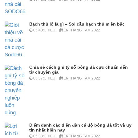
Bạch thủ lô là gì – Soi cầu bạch thủ miền bắc
05:40:CHIỀU
16 THÁNG TÁM 2022
Chia sẻ cách ghi tỷ số bóng đá cực chuẩn đến
từ chuyên gia
05:37:CHIỀU
16 THÁNG TÁM 2022
Điểm danh các diễn đàn cá độ bóng đá tốt và uy
tín nhất hiện nay
05:33:CHIỀU
16 THÁNG TÁM 2022