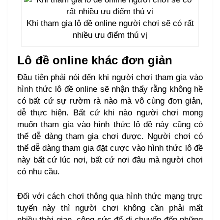
Khi tham gia lô đề online người chơi sẽ có rất
nhiều ưu điểm thú vị
Lô đề online khác đơn giản
Đầu tiên phải nói đến khi người chơi tham gia vào
hình thức lô đề online sẽ nhận thấy rằng không hề
có bất cứ sự rườm rà nào mà vô cùng đơn giản,
dễ thực hiện. Bất cứ khi nào người chơi mong
muốn tham gia vào hình thức lô đề này cũng có
thể dễ dàng tham gia chơi được. Người chơi có
thể dễ dàng tham gia đặt cược vào hình thức lô đề
này bất cứ lúc nơi, bất cứ nơi đâu mà người chơi
có nhu cầu.
Đối với cách chơi thông qua hình thức mạng trực
tuyến này thì người chơi không cần phải mất
nhiều thời gian, công sức để di chuyển đến những