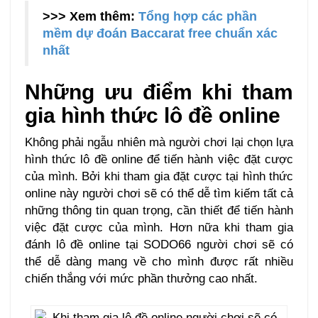
>>> Xem thêm:
Tổng hợp các phần
mềm dự đoán Baccarat free chuẩn xác
nhất
Những ưu điểm khi tham
gia hình thức lô đề online
Không phải ngẫu nhiên mà người chơi lại chọn lựa
hình thức lô đề online để tiến hành việc đặt cược
của mình. Bởi khi tham gia đặt cược tại hình thức
online này người chơi sẽ có thể dễ tìm kiếm tất cả
những thông tin quan trọng, cần thiết để tiến hành
việc đặt cược của mình. Hơn nữa khi tham gia
đánh lô đề online tại SODO66 người chơi sẽ có
thể dễ dàng mang về cho mình được rất nhiều
chiến thắng với mức phần thưởng cao nhất.