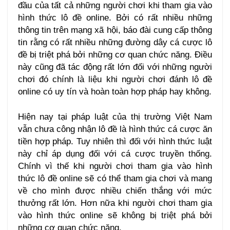
đầu của tất cả những người chơi khi tham gia vào
hình thức lô đề online. Bởi có rất nhiều những
thông tin trên mạng xã hội, báo đài cung cấp thông
tin rằng có rất nhiều những đường dây cá cược lô
đề bị triệt phá bởi những cơ quan chức năng. Điều
này cũng đã tác động rất lớn đối với những người
chơi đó chính là liệu khi người chơi đánh lô đề
online có uy tín và hoàn toàn hợp pháp hay không.
Hiện nay tại pháp luật của thị trường Việt Nam
vẫn chưa công nhận lô đề là hình thức cá cược ăn
tiền hợp pháp. Tuy nhiên thì đối với hình thức luật
này chỉ áp dụng đối với cá cược truyền thống.
Chính vì thế khi người chơi tham gia vào hình
thức lô đề online sẽ có thể tham gia chơi và mang
về cho mình được nhiều chiến thắng với mức
thưởng rất lớn. Hơn nữa khi người chơi tham gia
vào hình thức online sẽ không bị triệt phá bởi
những cơ quan chức năng.