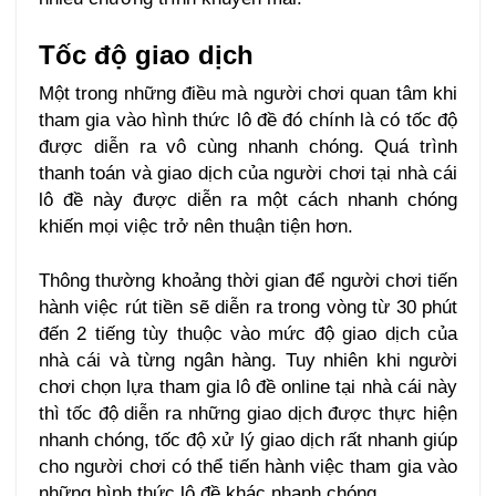
Tốc độ giao dịch
Một trong những điều mà người chơi quan tâm khi
tham gia vào hình thức lô đề đó chính là có tốc độ
được diễn ra vô cùng nhanh chóng. Quá trình
thanh toán và giao dịch của người chơi tại nhà cái
lô đề này được diễn ra một cách nhanh chóng
khiến mọi việc trở nên thuận tiện hơn.
Thông thường khoảng thời gian để người chơi tiến
hành việc rút tiền sẽ diễn ra trong vòng từ 30 phút
đến 2 tiếng tùy thuộc vào mức độ giao dịch của
nhà cái và từng ngân hàng. Tuy nhiên khi người
chơi chọn lựa tham gia lô đề online tại nhà cái này
thì tốc độ diễn ra những giao dịch được thực hiện
nhanh chóng, tốc độ xử lý giao dịch rất nhanh giúp
cho người chơi có thể tiến hành việc tham gia vào
những hình thức lô đề khác nhanh chóng.